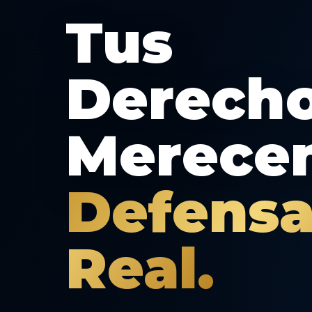
Tus
Derech
Merece
Defens
Real.