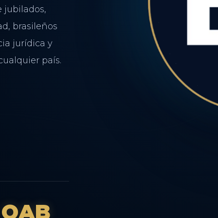
jubilados,
d, brasileños
ia jurídica y
ualquier país.
OAB