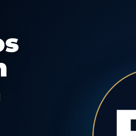
os
n
a