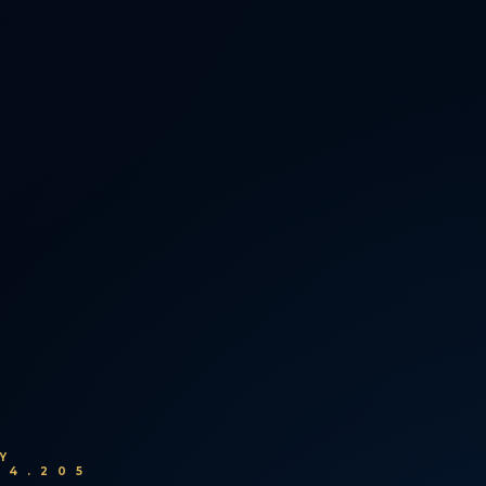
Y
54.205